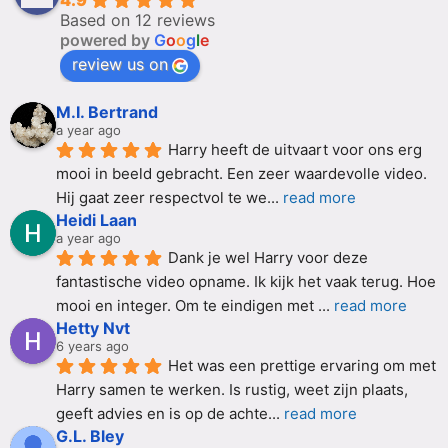
4.9
Based on 12 reviews
powered by
G
o
o
g
l
e
review us on
M.I. Bertrand
a year ago
Harry heeft de uitvaart voor ons erg 
mooi in beeld gebracht. Een zeer waardevolle video. 
Hij gaat zeer respectvol te we
... 
read more
Heidi Laan
a year ago
Dank je wel Harry voor deze 
fantastische video opname. Ik kijk het vaak terug. Hoe 
mooi en integer. Om te eindigen met 
... 
read more
Hetty Nvt
6 years ago
Het was een prettige ervaring om met 
Harry samen te werken. Is rustig, weet zijn plaats, 
geeft advies en is op de achte
... 
read more
G.L. Bley