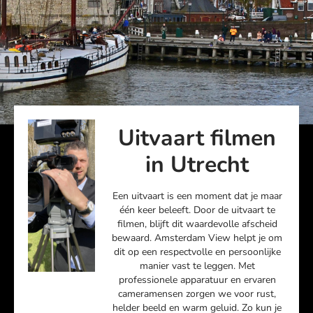
Uitvaart filmen
Uitvaart filmen
in Utrecht
Utrecht
Een uitvaart is een moment dat je maar
één keer beleeft. Door de uitvaart te
Livestream en film van de
filmen, blijft dit waardevolle afscheid
uitvaart – met aandacht en
bewaard. Amsterdam View helpt je om
dit op een respectvolle en persoonlijke
respect.
manier vast te leggen. Met
professionele apparatuur en ervaren
cameramensen zorgen we voor rust,
BEL NU
helder beeld en warm geluid. Zo kun je