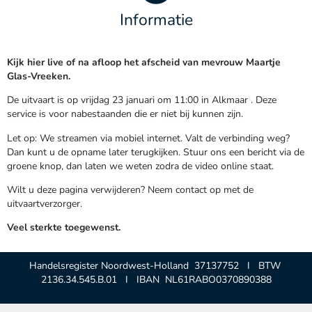
Informatie
Kijk hier live of na afloop het afscheid van mevrouw Maartje
Glas-Vreeken.
De uitvaart is op vrijdag 23 januari om 11:00 in Alkmaar . Deze
service is voor nabestaanden die er niet bij kunnen zijn.
Let op: We streamen via mobiel internet. Valt de verbinding weg?
Dan kunt u de opname later terugkijken. Stuur ons een bericht via de
groene knop, dan laten we weten zodra de video online staat.
Wilt u deze pagina verwijderen? Neem contact op met de
uitvaartverzorger.
Veel sterkte toegewenst.
Handelsregister Noordwest-Holland 37137752 I BTW
2136.34.545.B.01 I IBAN NL61RABO0370890388