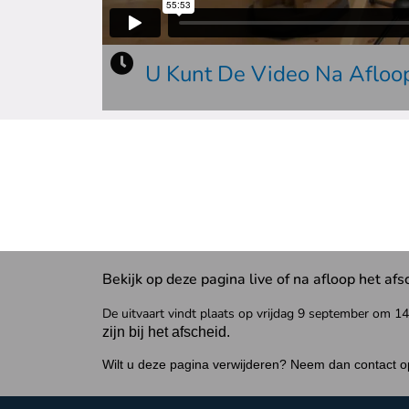
U Kunt De Video Na Afloop
Bekijk op deze pagina live of na afloop het a
De uitvaart vindt plaats op vrijdag 9 september om 1
zijn bij het afscheid.
Wilt u deze pagina verwijderen? Neem dan contact op