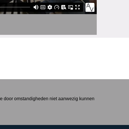
die door omstandigheden niet aanwezig kunnen